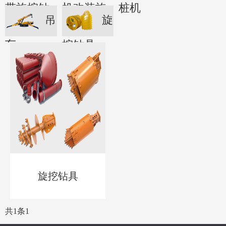
带旋挖钻
机改装旋
桩机
吊
旋
机
挖钻机
车
挖钻具
旋挖钻具
共1条
1