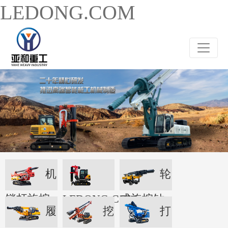
LEDONG.COM
机
轮
锁杆旋挖
LEDONG.COM
式旋挖钻
履
挖
打
机
机