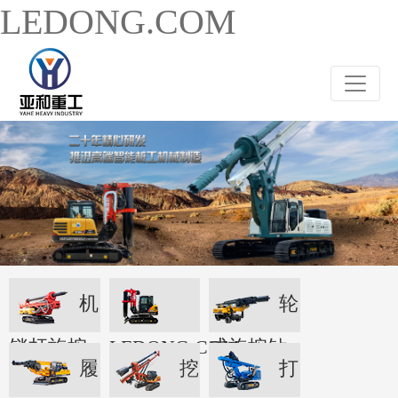
LEDONG.COM
机
轮
锁杆旋挖
LEDONG.COM
式旋挖钻
履
挖
打
机
机