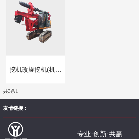
挖机改旋挖机(机锁
杆)
共3条
1
友情链接：
专业·创新·共赢