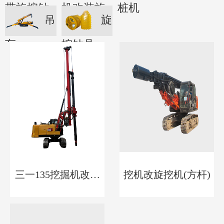
带旋挖钻
机改装旋
桩机
吊
旋
机
挖钻机
车
挖钻具
三一135挖掘机改装
挖机改旋挖机(方杆)
旋挖钻机