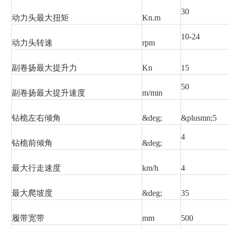
30
动力头最大扭矩
Kn.m
10-24
动力头转速
rpm
副卷扬最大提升力
Kn
15
50
副卷扬最大提升速度
m/min
钻桅左右倾角
&deg;
&plusmn;5
4
钻桅前倾角
&deg;
最大行走速度
km/h
4
最大爬坡度
&deg;
35
履带宽带
mm
500