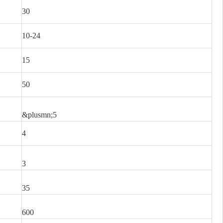
30
10-24
15
50
&plusmn;5
4
3
35
600