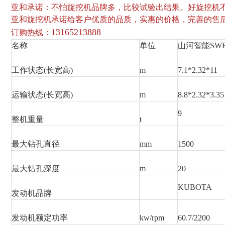
亚和承诺：不怕旋挖机品牌多，比较试验出结果。好旋挖机不
亚和旋挖机承诺给客户
优质的品质，实惠的价格，完善的售
13165213888
订购热线：
名称
单位
山河智能SWE
工作状态(长宽高)
m
7.1*2.32*11
运输状态(长宽高)
m
8.8*2.32*3.35
9
整机重量
t
最大钻孔直径
mm
1500
最大钻孔深度
m
20
KUBOTA
发动机品牌
发动机额定功率
kw/rpm
60.7/2200