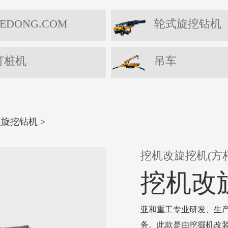
EDONG.COM
轮式旋挖钻机
打桩机
吊车
装旋挖钻机
>
挖机改旋挖机(方杆
挖机改
亚和重工专业研发、生产
务。此款是由挖掘机改