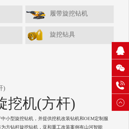
履带旋挖钻机
旋挖钻具
210
1106
131
304
6521
131
)
旋挖机(方杆)
3888
6521
中小型旋挖钻机，并提供挖机改装钻机和OEM定制服
3888
装为方钻杆旋挖钻机，亚和重工改装案例有山河智能