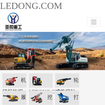
LEDONG.COM
机
轮
锁杆旋挖
LEDONG.COM
式旋挖钻
履
挖
打
机
机