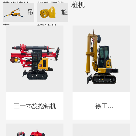
带旋挖钻
机改装旋
桩机
吊
旋
机
挖钻机
车
挖钻具
三一75旋挖钻机
徐工
55LEDONG.COM