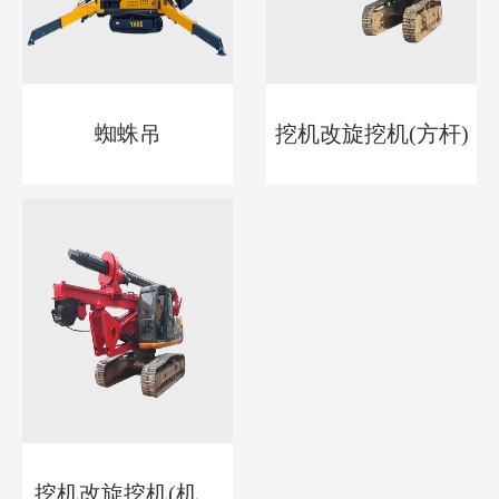
蜘蛛吊
挖机改旋挖机(方杆)
挖机改旋挖机(机锁