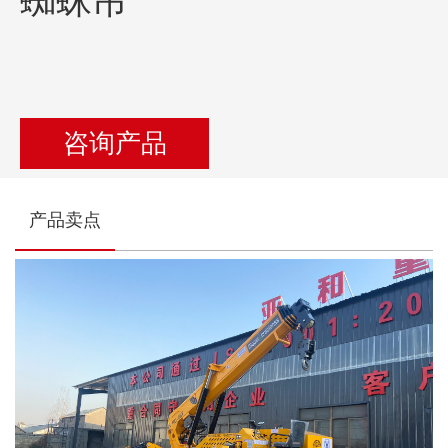
蜘蛛吊
咨询产品
产品卖点