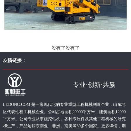
没有了没有了
友情链接：
专业·创新·共赢
现代化的专业重型
工程
机械制造企业，山东地
LEDONG.COM 是一家
区代表性桩工机械企业。
公司占地面积20000平方米，建筑面积12000
平方米。公司专业从事旋挖钻机、各种液压件及其他工程机械的研究
和生产，产品远销东南亚、非洲、南美等30多个国家。更多详情，期