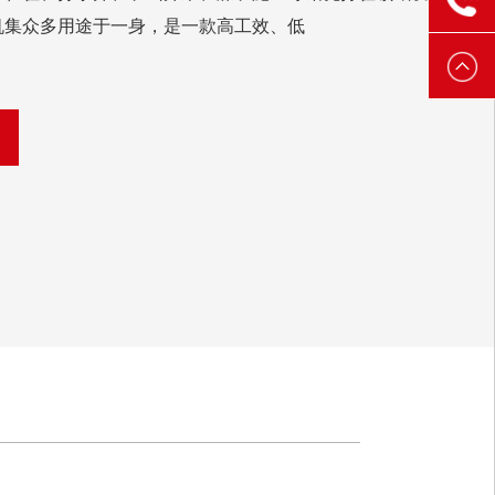
机集众多用途于一身，是一款高工效、低
3888
6521
3888