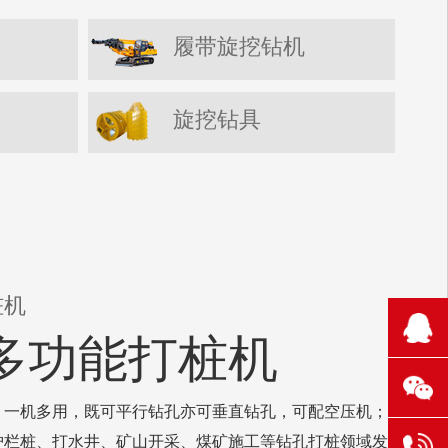
履带旋挖钻机
旋挖钻具
桩机
210
多功能打桩机
1106
131
，一机多用，既可平行钻孔亦可垂直钻孔，可配空压机；在
护栏桩、打水井、矿山开采、煤矿施工等钻孔打桩领域发挥
304
6521
131