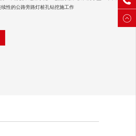
连续性的公路旁路灯桩孔钻挖施工作
3888
6521
3888