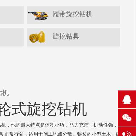
履带旋挖钻机
旋挖钻具
钻机
210
60轮式旋挖钻机
1106
131
钻机，他的最大特点是体积小巧，马力充沛，机动性强，可
的速度正常行驶，适用于施工地点分散、狭长的小型土木、建
304
6521
131