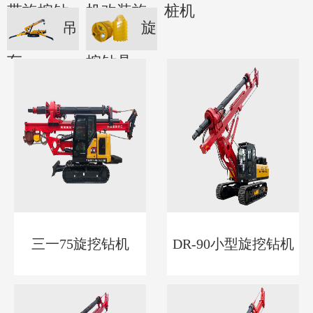
带旋挖钻
机改装旋
桩机
吊
旋
机
挖钻机
车
挖钻具
三一75旋挖钻机
DR-90小型旋挖钻机