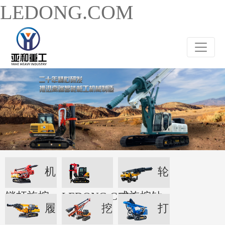
LEDONG.COM
机
轮
锁杆旋挖
LEDONG.COM
式旋挖钻
履
挖
打
机
机