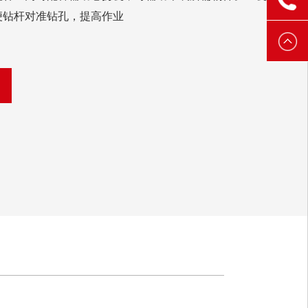
便钻杆对准钻孔，提高作业
3888
6521
3888