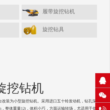
履带旋挖钻机
旋挖钻具
210
5旋挖钻机
1106
131
平台改装为小型旋挖钻机。采用进口五十铃发动机，钻孔深
00mm，整体重量12t，体积小巧，方面运输转场，尤适用于低
304
6521
131