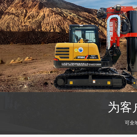
为客
可全