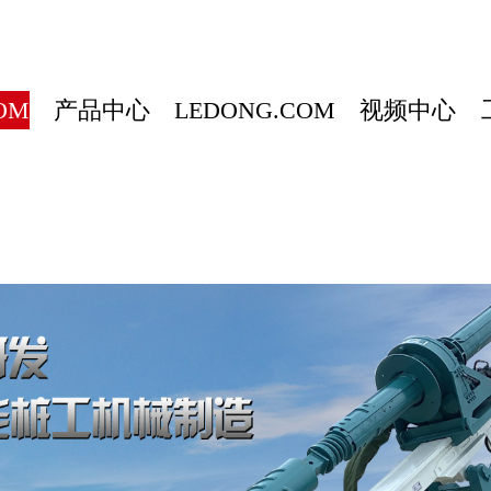
OM
产品中心
LEDONG.COM
视频中心